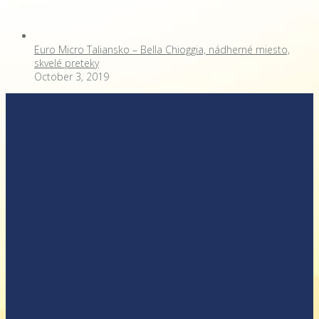
Euro Micro Taliansko – Bella Chioggia, nádherné miesto,
skvelé preteky
October 3, 2019