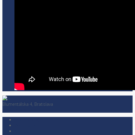
Blumentálska 4, Bratislava
info@kolotocari.sk
Klub Kolotočári
2% z dane
Kontakt