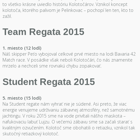
to všetko krásne uviedlo históriu Kolotočárov. Vznikol koncept
kolotoča, ktorého palivom je Pelinkovac – pochopí len ten, kto to
zažil.
Team Regata 2015
1. miesto (12 lodí)
Náš skipper Peťo vybojoval celkové prvé miesto na lodi Bavaria 42
Match race. V posádke však neboli Kolotočári, čo nás znamenite
mrzelo a nechceli sme rovnakú chybu zopakovať.
Student Regata 2015
5. miesto (15 lodí)
Na Student regate nám vyhrať nie je súdené. Asi preto, že viac
energie venujeme udrživaniu zábavnej atmosféry, než samotnému
jachtingu. V roku 2015 sme na vode privítali nášho maskota –
nafukovaciu labuť Lujzu. O večernú zábavu sme sa začali starať s
kvalitným ozvučením. Kolotoč sme obohatili o retiazku, vznikol tak
skutočný retiazkový kolotoč.