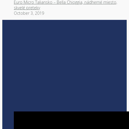
Euro Micro Taliansko – Bella Chioggia, nádherné miesto,
skvelé preteky
October 3, 2019