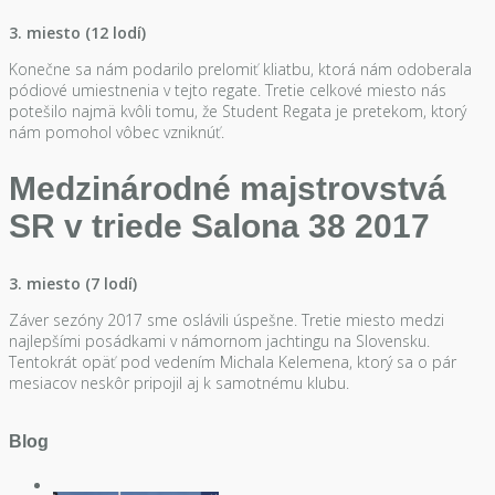
3. miesto (12 lodí)
Konečne sa nám podarilo prelomiť kliatbu, ktorá nám odoberala
pódiové umiestnenia v tejto regate. Tretie celkové miesto nás
potešilo najmä kvôli tomu, že Student Regata je pretekom, ktorý
nám pomohol vôbec vzniknúť.
Medzinárodné majstrovstvá
SR v triede Salona 38 2017
3. miesto (7 lodí)
Záver sezóny 2017 sme oslávili úspešne. Tretie miesto medzi
najlepšími posádkami v námornom jachtingu na Slovensku.
Tentokrát opäť pod vedením Michala Kelemena, ktorý sa o pár
mesiacov neskôr pripojil aj k samotnému klubu.
Blog