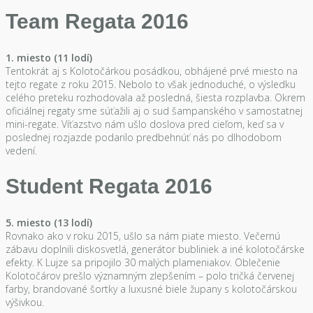
Team Regata 2016
1. miesto (11 lodí)
Tentokrát aj s Kolotočárkou posádkou, obhájené prvé miesto na
tejto regate z roku 2015. Nebolo to však jednoduché, o výsledku
celého preteku rozhodovala až posledná, šiesta rozplavba. Okrem
oficiálnej regaty sme súťažili aj o sud šampanského v samostatnej
mini-regate. Víťazstvo nám ušlo doslova pred cieľom, keď sa v
poslednej rozjazde podarilo predbehnúť nás po dlhodobom
vedení.
Student Regata 2016
5. miesto (13 lodí)
Rovnako ako v roku 2015, ušlo sa nám piate miesto. Večernú
zábavu doplnili diskosvetlá, generátor bubliniek a iné kolotočárske
efekty. K Lujze sa pripojilo 30 malých plameniakov. Oblečenie
Kolotočárov prešlo významným zlepšením – polo tričká červenej
farby, brandované šortky a luxusné biele župany s kolotočárskou
výšivkou.