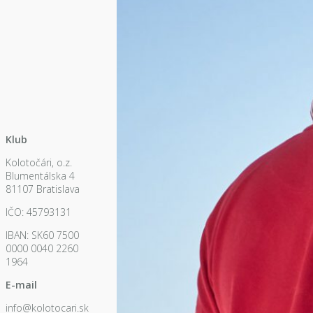
Klub
Kolotočári, o.z.
Blumentálska 4
81107 Bratislava
IČO: 45793131
IBAN: SK60 7500
0000 0040 2260
1964
E-mail
info@kolotocari.sk