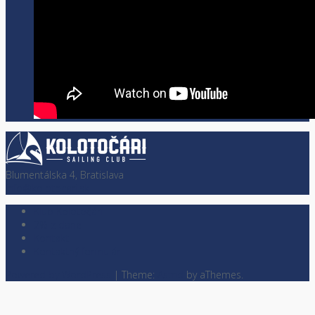
Blumentálska 4, Bratislava
info@kolotocari.sk
Klub Kolotočári
2% z dane
Kontakt
Kontaktný formulár
Powered by WordPress
|
Theme:
Astrid
by aThemes.