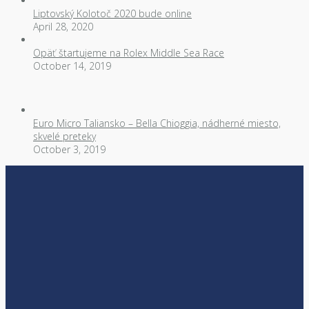
Liptovský Kolotoč 2020 bude online
April 28, 2020
Opäť štartujeme na Rolex Middle Sea Race
October 14, 2019
Euro Micro Taliansko – Bella Chioggia, nádherné miesto,
skvelé preteky
October 3, 2019