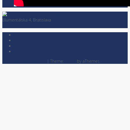
Blumentálska 4, Bratislava
info@kolotocari.sk
Klub Kolotočári
2% z dane
Kontakt
Kontaktný formulár
Powered by WordPress
|
Theme:
Astrid
by aThemes.