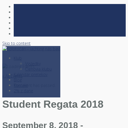
Skip to content
Klub
Výsledky
Členovia klubu
Kalendár pretekov
« All Events
Blog
Kontakt
This event has passed.
2% z dane
Student Regata 2018
September 8, 2018
-