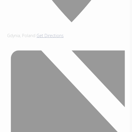
Gdynia
,
Poland
Get Directions