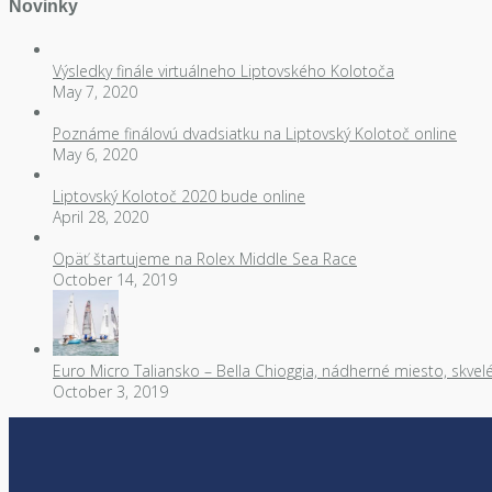
Novinky
Výsledky finále virtuálneho Liptovského Kolotoča
May 7, 2020
Poznáme finálovú dvadsiatku na Liptovský Kolotoč online
May 6, 2020
Liptovský Kolotoč 2020 bude online
April 28, 2020
Opäť štartujeme na Rolex Middle Sea Race
October 14, 2019
Euro Micro Taliansko – Bella Chioggia, nádherné miesto, skvel
October 3, 2019